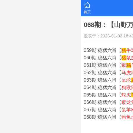
首页
068期：【山野
发表于：2026-01-02 18:43
059期:稳猛六肖【
猪
牛
060期:稳猛六肖【
猪
鼠
061期:稳猛六肖【
猴
鸡
062期:稳猛六肖【
马虎
063期:稳猛六肖【
鼠蛇
064期:稳猛六肖【
狗猴
065期:稳猛六肖【
蛇虎
066期:稳猛六肖【
猴龙
067期:稳猛六肖【
鼠羊
068期:稳猛六肖【
狗兔