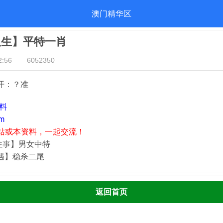
澳门精华区
人生】平特一肖
:56
6052350
开：？准
资料
m
站或本资料，一起交流！
往事】男女中特
奇遇】稳杀二尾
返回首页