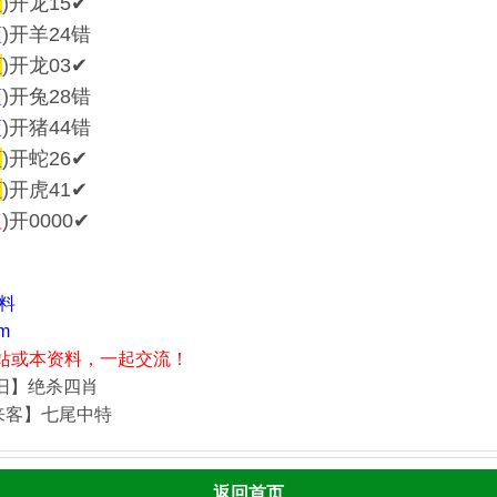
蓝
)开龙15✔
蓝
)开羊24错
蓝
)开龙03✔
蓝
)开兔28错
蓝
)开猪44错
蓝
)开蛇26✔
蓝
)开虎41✔
红
)开0000✔
资料
m
站或本资料，一起交流！
依旧】绝杀四肖
来客】七尾中特
返回首页