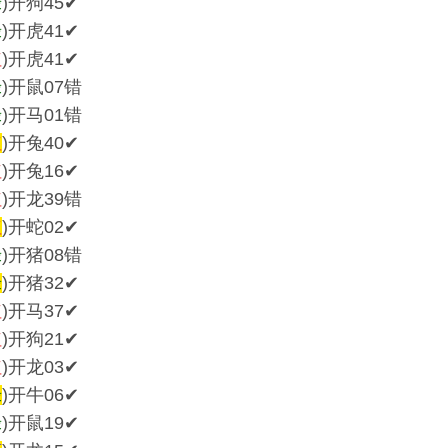
绿
)开狗45✔
绿
)开虎41✔
红
)开虎41✔
绿
)开鼠07错
绿
)开马01错
红
)开兔40✔
红
)开兔16✔
红
)开龙39错
红
)开蛇02✔
绿
)开猪08错
绿
)开猪32✔
红
)开马37✔
红
)开狗21✔
红
)开龙03✔
绿
)开牛06✔
绿
)开鼠19✔