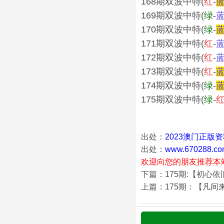
168期双波中特(
红
-
169期双波中特(
绿
-
170期双波中特(
绿
-
171期双波中特(
红
-
172期双波中特(
红
-
173期双波中特(
红
-
174期双波中特(
绿
-
175期双波中特(
绿
-
出处：
2023澳门正版
出处：
www.670288.co
欢迎向您的朋友推荐本
下篇：175期:【初心
上篇：175期：【凡间