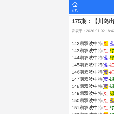
首页
175期：【川岛
发表于：2026-01-02 18:42
142期双波中特(
红
-
143期双波中特(
红
-
144期双波中特(
蓝
-
145期双波中特(
蓝
-
146期双波中特(
蓝
-
147期双波中特(
蓝
-
148期双波中特(
蓝
-
149期双波中特(
红
-
150期双波中特(
红
-
151期双波中特(
红
-